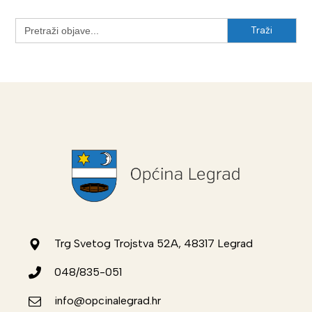
Search
for:
Trg Svetog Trojstva 52A, 48317 Legrad
048/835-051
info@opcinalegrad.hr