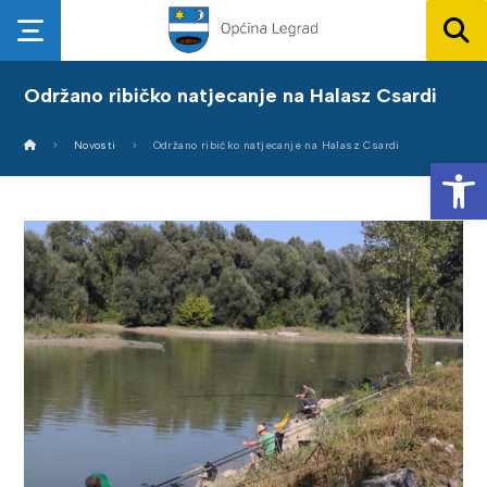
Održano ribičko natjecanje na Halasz Csardi
Novosti
Održano ribičko natjecanje na Halasz Csardi
Op