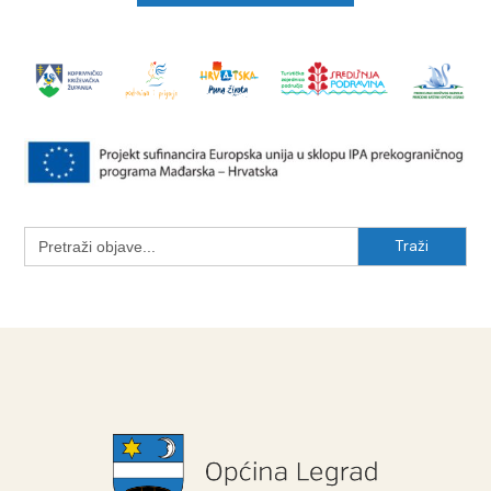
Search
for: