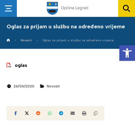
Oglas za prijam u službu na određeno vrijeme
Novosti
Oglas za prijam u službu na određeno vrijeme
Op
oglas
26/06/2020
Novosti