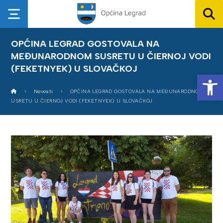
OPĆINA LEGRAD GOSTOVALA NA
MEĐUNARODNOM SUSRETU U ČIERNOJ VODI
(FEKETNYEK) U SLOVAČKOJ
Op
Novosti
OPĆINA LEGRAD GOSTOVALA NA MEĐUNARODNOM S
USRETU U ČIERNOJ VODI (FEKETNYEK) U SLOVAČKOJ