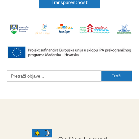
Transparentnost
Search
for: