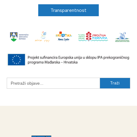
Transparentnost
Search
for: