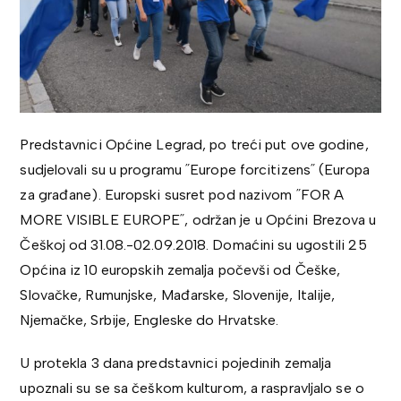
Predstavnici Općine Legrad, po treći put ove godine,
sudjelovali su u programu ˝Europe forcitizens˝ (Europa
za građane). Europski susret pod nazivom ˝FOR A
MORE VISIBLE EUROPE˝, održan je u Općini Brezova u
Češkoj od 31.08.-02.09.2018. Domaćini su ugostili 25
Općina iz 10 europskih zemalja počevši od Češke,
Slovačke, Rumunjske, Mađarske, Slovenije, Italije,
Njemačke, Srbije, Engleske do Hrvatske.
U protekla 3 dana predstavnici pojedinih zemalja
upoznali su se sa češkom kulturom, a raspravljalo se o