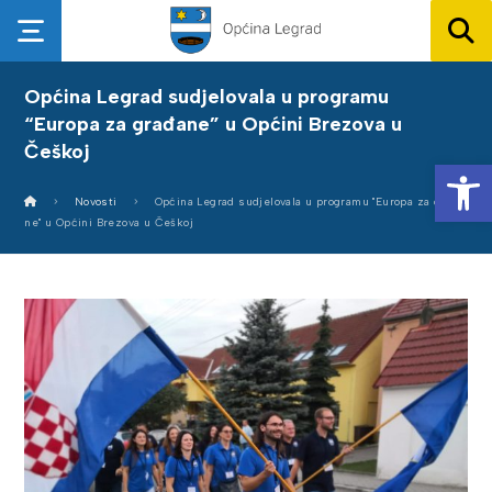
Općina Legrad sudjelovala u programu
“Europa za građane” u Općini Brezova u
Češkoj
Op
Novosti
Općina Legrad sudjelovala u programu "Europa za građa
ne" u Općini Brezova u Češkoj