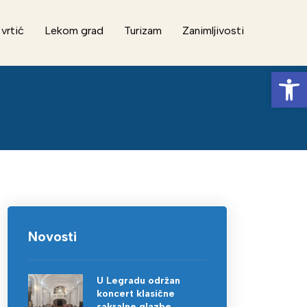
 vrtić
Lekom grad
Turizam
Zanimljivosti
Op
Novosti
U Legradu održan
koncert klasične
sakralne glazbe