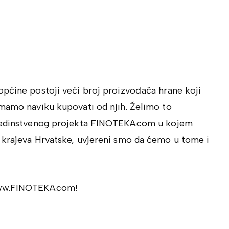
općine postoji veći broj proizvođača hrane koji
emamo naviku kupovati od njih. Želimo to
 jedinstvenog projekta FINOTEKA.com u kojem
 krajeva Hrvatske, uvjereni smo da ćemo u tome i
www.FINOTEKA.com!