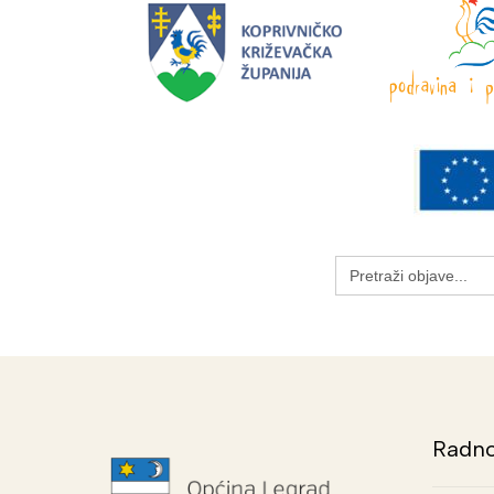
Search
for:
Radno