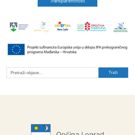
Transparentnost
Search
for: