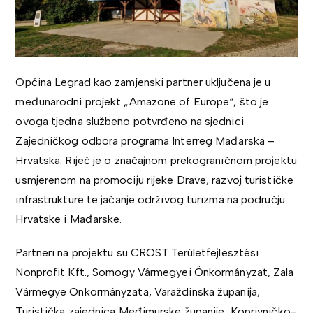
Općina Legrad kao zamjenski partner uključena je u
međunarodni projekt „Amazone of Europe“, što je
ovoga tjedna službeno potvrđeno na sjednici
Zajedničkog odbora programa Interreg Mađarska –
Hrvatska. Riječ je o značajnom prekograničnom projektu
usmjerenom na promociju rijeke Drave, razvoj turističke
infrastrukture te jačanje održivog turizma na području
Hrvatske i Mađarske.
Partneri na projektu su CROST Területfejlesztési
Nonprofit Kft., Somogy Vármegyei Önkormányzat, Zala
Vármegye Önkormányzata, Varaždinska županija,
Turistička zajednica Međimurske županije, Koprivničko-