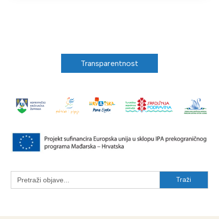
Transparentnost
Search
for: