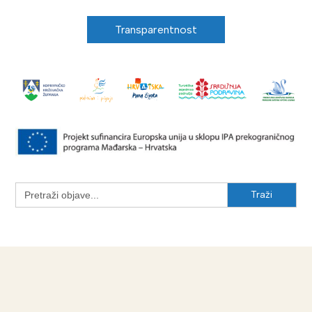
Transparentnost
Search
for: