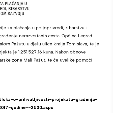
ije za plaćanja u poljoprivredi, ribarstvu i
 građenje nerazvrstanih cesta. Općina Legrad
alom Pažutu u djelu ulice kralja Tomislava, te je
rojekta je 1.251.527,16 kuna. Nakon obnove
arske zone Mali Pažut, te će uvelike pomoći
dluka-o-prihvatljivosti-projekata-gradenja-
2017-godine--2530.aspx