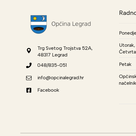
Radno
Ponedje
Utorak, 
Trg Svetog Trojstva 52A,
Četvrta
48317 Legrad
Petak
048/835-051
Općinsk
info@opcinalegrad.hr
načelni
Facebook