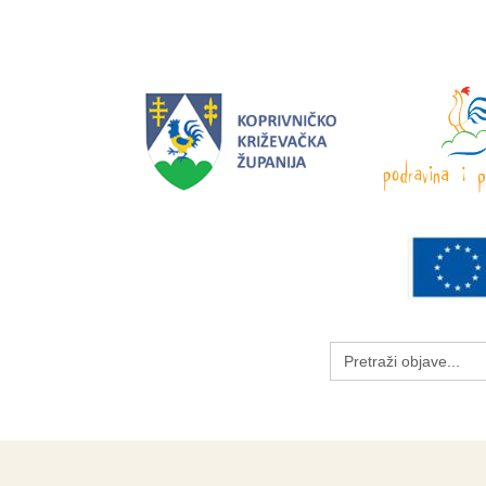
Search
for: