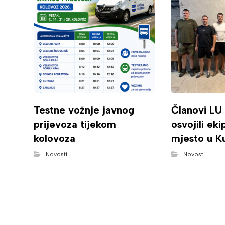
Testne vožnje javnog
Članovi LU
prijevoza tijekom
osvojili ek
kolovoza
mjesto u K
Novosti
Novosti