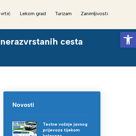
 vrtić
Lekom grad
Turizam
Zanimljivosti
Op
 nerazvrstanih cesta
Novosti
Testne vožnje javnog
prijevoza tijekom
kolovoza