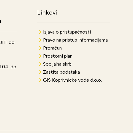
Linkovi
a
Izjava o pristupačnosti
Pravo na pristup informacijama
.11. do
Proračun
Prostorni plan
Socijalna skrb
1.04. do
Zaštita podataka
GIS Koprivničke vode d.o.o.