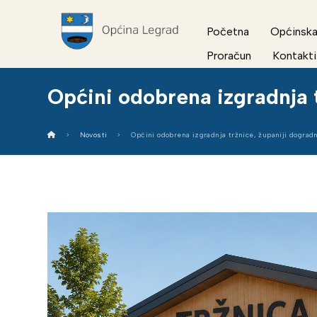
Početna
Općinska
Proračun
Kontakti
Općini odobrena izgradnja t
Novosti
Općini odobrena izgradnja tržnice, županiji dogradn