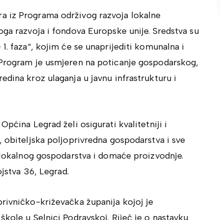
a iz Programa održivog razvoja lokalne
oga razvoja i fondova Europske unije
. Sredstva su
1. faza“, kojim će se unaprijediti komunalna i
 Program je usmjeren na poticanje gospodarskog,
edina kroz ulaganja u javnu infrastrukturu i
pćina Legrad želi osigurati kvalitetniji i
, obiteljska poljoprivredna gospodarstva i sve
j lokalnog gospodarstva i domaće proizvodnje.
ojstva 36, Legrad.
rivničko-križevačka županija
kojoj je
škole u Selnici Podravskoj. Riječ je o nastavku