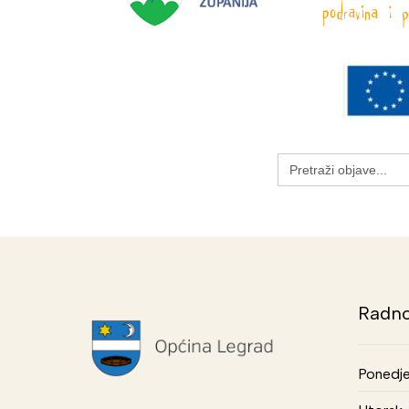
Search
for:
Radno
Ponedje