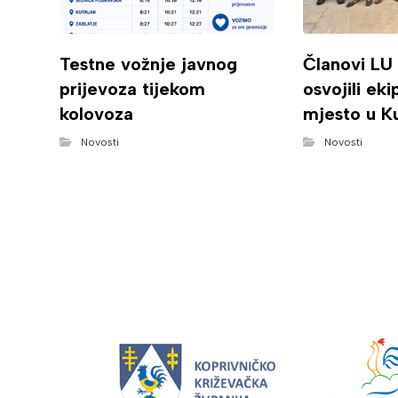
Testne vožnje javnog
Članovi LU
prijevoza tijekom
osvojili ek
kolovoza
mjesto u K
Novosti
Novosti