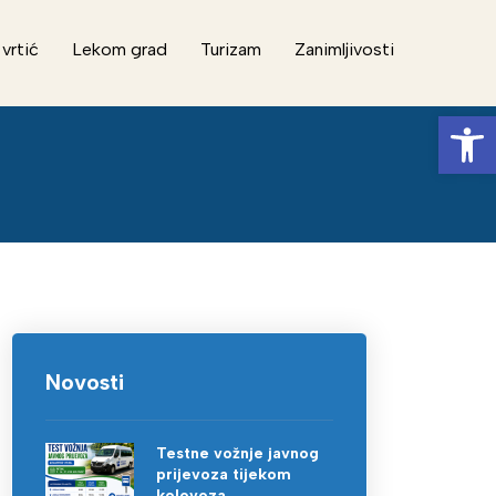
 vrtić
Lekom grad
Turizam
Zanimljivosti
Op
Novosti
Testne vožnje javnog
prijevoza tijekom
kolovoza