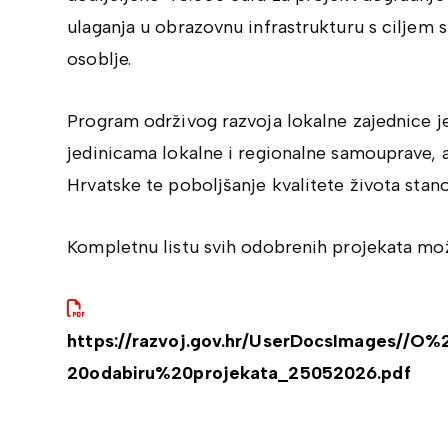
ulaganja u obrazovnu infrastrukturu s ciljem s
osoblje.
Program održivog razvoja lokalne zajednice j
jedinicama lokalne i regionalne samouprave, a
Hrvatske te poboljšanje kvalitete života stano
Kompletnu listu svih odobrenih projekata može
https://razvoj.gov.hr/UserDocsImages//O
20odabiru%20projekata_25052026.pdf