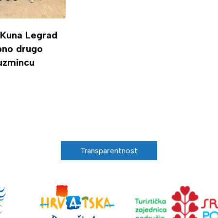
 Kuna Legrad
ipno drugo
uzmincu
Transparentnost