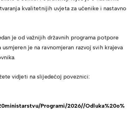
tvaranja kvalitetnijih uvjeta za učenike i nastavno
edan je od važnijih državnih programa potpore
 usmjeren je na ravnomjeran razvoj svih krajeva
vnika.
te vidjeti na slijedećoj poveznici:
%20ministarstvu/Programi/2026//Odluka%20o%