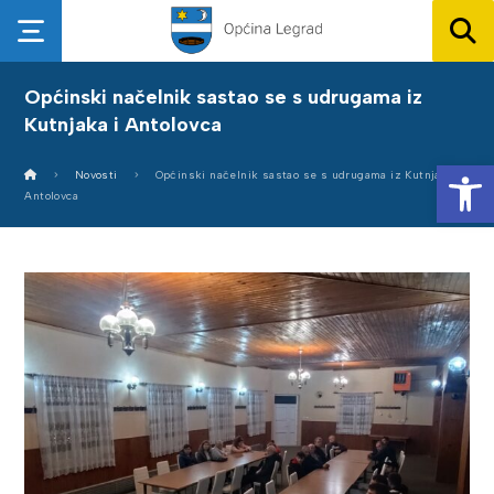
Općinski načelnik sastao se s udrugama iz
Kutnjaka i Antolovca
Op
Novosti
Općinski načelnik sastao se s udrugama iz Kutnjaka i
Antolovca