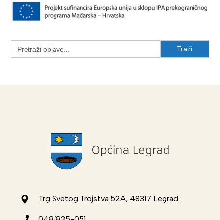
Search
for:
Trg Svetog Trojstva 52A, 48317 Legrad
048/835-051