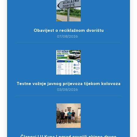
Obavijest o reciklažnom dvorištu
07/08/2026
Testne vožnje javnog prijevoza tijekom kolovoza
03/08/2026
Članovi LU Kuna Legrad osvojili ekipno drugo