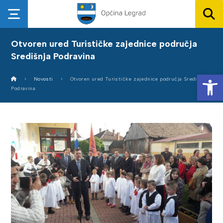
Otvoren ured Turističke zajednice područja
Središnja Podravina
Op
Novosti
Otvoren ured Turističke zajednice područja Središnja
Podravina