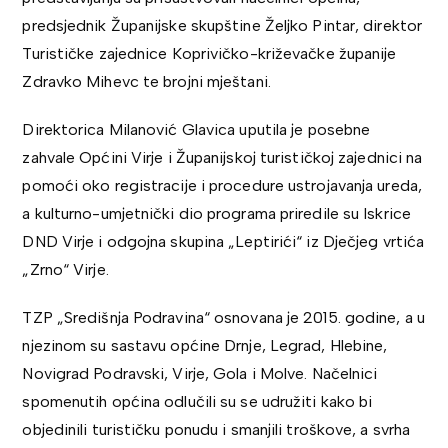
predsjednik Županijske skupštine Željko Pintar, direktor
Turističke zajednice Koprivičko-križevačke županije
Zdravko Mihevc te brojni mještani.
Direktorica Milanović Glavica uputila je posebne
zahvale Općini Virje i Županijskoj turističkoj zajednici na
pomoći oko registracije i procedure ustrojavanja ureda,
a kulturno-umjetnički dio programa priredile su Iskrice
DND Virje i odgojna skupina „Leptirići“ iz Dječjeg vrtića
„Zrno“ Virje.
TZP „Središnja Podravina“ osnovana je 2015. godine, a u
njezinom su sastavu općine Drnje, Legrad, Hlebine,
Novigrad Podravski, Virje, Gola i Molve. Načelnici
spomenutih općina odlučili su se udružiti kako bi
objedinili turističku ponudu i smanjili troškove, a svrha