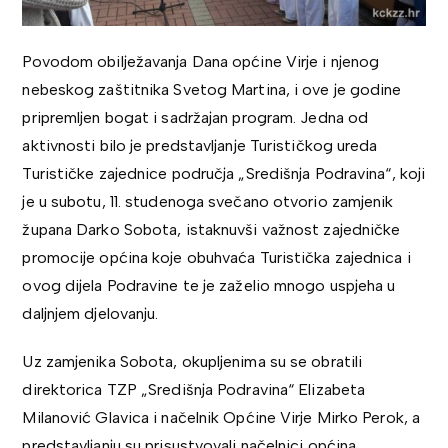
Povodom obilježavanja Dana općine Virje i njenog
nebeskog zaštitnika Svetog Martina, i ove je godine
pripremljen bogat i sadržajan program. Jedna od
aktivnosti bilo je predstavljanje Turističkog ureda
Turističke zajednice područja „Središnja Podravina“, koji
je u subotu, 11. studenoga svečano otvorio zamjenik
župana Darko Sobota, istaknuvši važnost zajedničke
promocije općina koje obuhvaća Turistička zajednica i
ovog dijela Podravine te je zaželio mnogo uspjeha u
daljnjem djelovanju.
Uz zamjenika Sobota, okupljenima su se obratili
direktorica TZP „Središnja Podravina“ Elizabeta
Milanović Glavica i načelnik Općine Virje Mirko Perok, a
predstavljanju su prisustvovali načelnici općina,