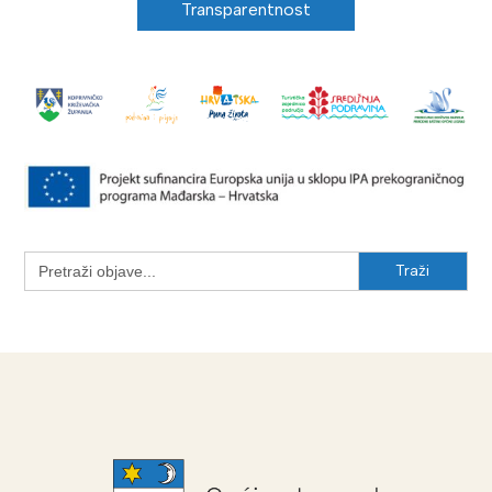
Transparentnost
Search
for: