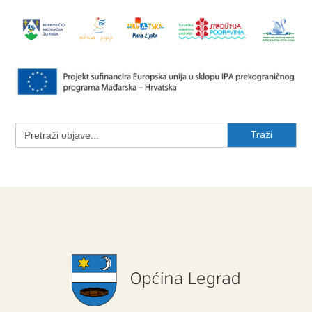
Search
for: