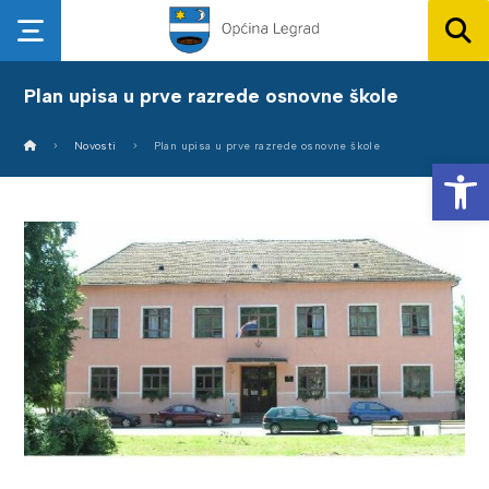
Plan upisa u prve razrede osnovne škole
Novosti
Plan upisa u prve razrede osnovne škole
Op