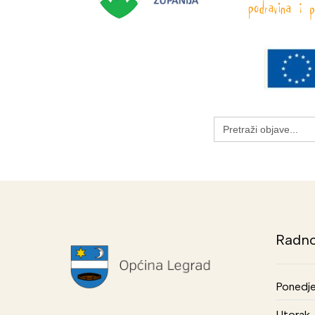
Search
for:
Radno
Ponedje
Utorak, 