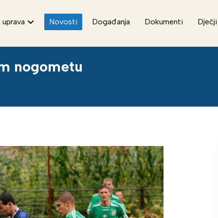
 uprava
Novosti
Događanja
Dokumenti
Dječji
kom nogometu