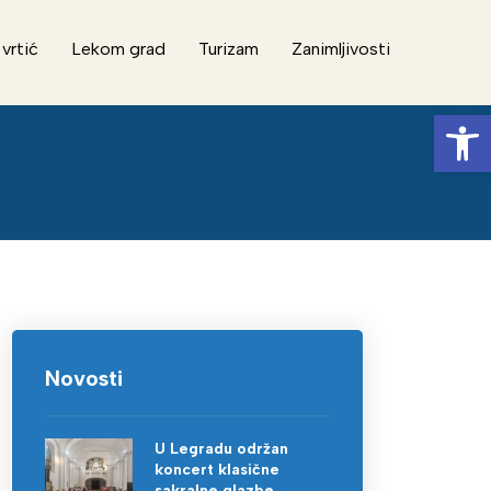
 vrtić
Lekom grad
Turizam
Zanimljivosti
Op
Novosti
U Legradu održan
koncert klasične
sakralne glazbe