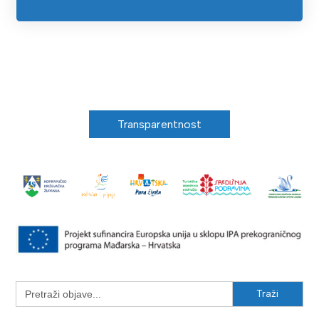
Transparentnost
Search
for: