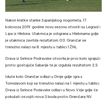
Nakon kratke stanke županijskog nogometa, 17.
kolovoza 2019. godine novu sezonu otvorili su Legrad i
Lipa iz Hlebina. Utakmica je odigrana u Hlebinama gdje
je utakmica završila rezultatom 0:0. Graničar se
trenutno nalazi na 8. mjestu u tablici 1.ŽNL.
Drava iz Selnice Podravske otvorila je prvo kolo igrajući
protiv gostujuće Sabarije te je izgubila rezultatom 2:3.
Iduće kolo Graničar odlazi u Drnje gdje igra s
Tomislavom koji se trenutno nalazi na 1. mjestu u tablici.
Drava iz Selnice Podavske odlazi u Novo Virje gdje će
pokušati osvojiti nova 3 boda protiv Graničara NV.