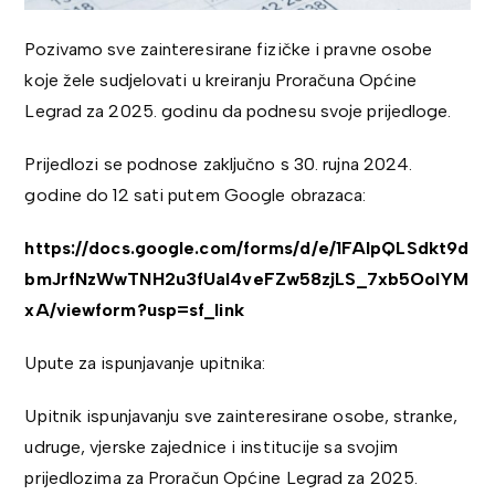
Pozivamo sve zainteresirane fizičke i pravne osobe
koje žele sudjelovati u kreiranju Proračuna Općine
Legrad za 2025. godinu da podnesu svoje prijedloge.
Prijedlozi se podnose zaključno s 30. rujna 2024.
godine do 12 sati putem Google obrazaca:
https://docs.google.com/forms/d/e/1FAIpQLSdkt9d
bmJrfNzWwTNH2u3fUal4veFZw58zjLS_7xb5OolYM
xA/viewform?usp=sf_link
Upute za ispunjavanje upitnika:
Upitnik ispunjavanju sve zainteresirane osobe, stranke,
udruge, vjerske zajednice i institucije sa svojim
prijedlozima za Proračun Općine Legrad za 2025.