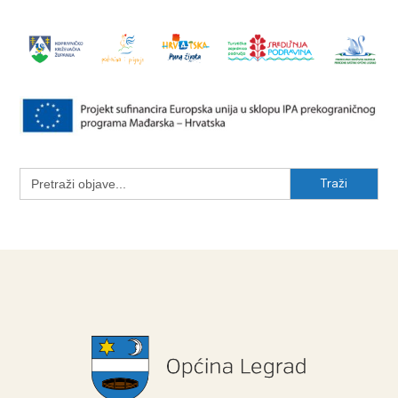
Search
for: