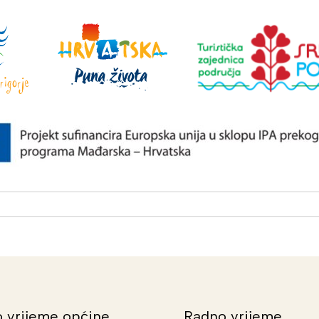
 vrijeme općine
Radno vrijeme