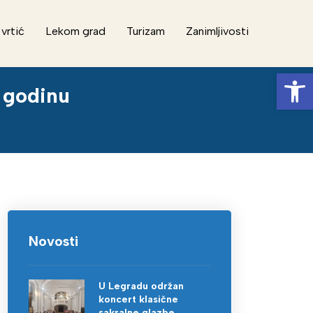
 vrtić
Lekom grad
Turizam
Zanimljivosti
Op
 godinu
Novosti
U Legradu održan
koncert klasične
sakralne glazbe