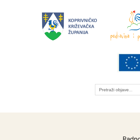
Search
for:
Radno