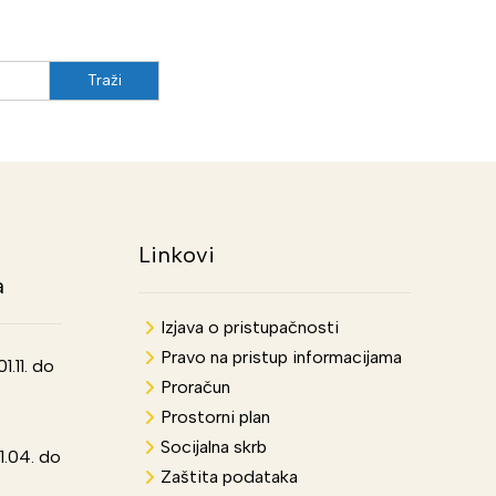
Linkovi
a
Izjava o pristupačnosti
Pravo na pristup informacijama
.11. do
Proračun
Prostorni plan
Socijalna skrb
1.04. do
Zaštita podataka