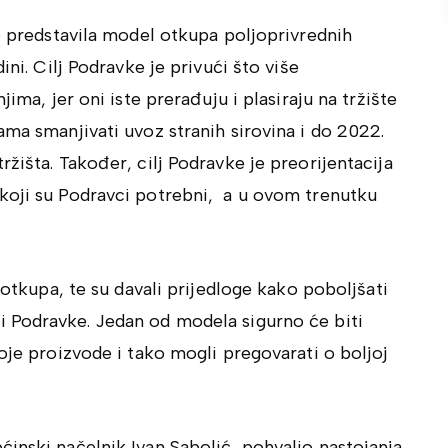
je predstavila model otkupa poljoprivrednih
ini. Cilj Podravke je privući što više
jima, jer oni iste prerađuju i plasiraju na tržište
ama smanjivati uvoz stranih sirovina i do 2022.
žišta. Također, cilj Podravke je preorijentacija
koji su Podravci potrebni, a u ovom trenutku
 otkupa, te su davali prijedloge kako poboljšati
 Podravke. Jedan od modela sigurno će biti
oje proizvode i tako mogli pregovarati o boljoj
inski načelnik Ivan Sabolić, pohvalio nastojanja