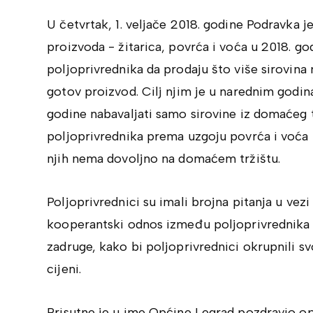
U četvrtak, 1. veljače 2018. godine Podravka 
proizvoda - žitarica, povrća i voća u 2018. god
poljoprivrednika da prodaju što više sirovina n
gotov proizvod. Cilj njim je u narednim godin
godine nabavaljati samo sirovine iz domaćeg tr
poljoprivrednika prema uzgoju povrća i voća 
njih nema dovoljno na domaćem tržištu.
Poljoprivrednici su imali brojna pitanja u vezi
kooperantski odnos između poljoprivrednika i
zadruge, kako bi poljoprivrednici okrupnili sv
cijeni.
Prisutne je u ime Općine Legrad pozdravio opć