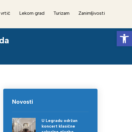
 vrtić
Lekom grad
Turizam
Zanimljivosti
Op
oda
Novosti
U Legradu održan
koncert klasične
sakralne glazbe