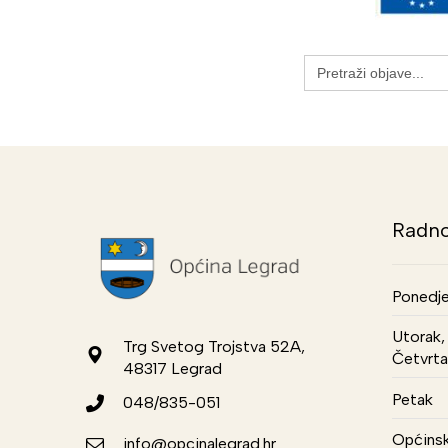
Search
for:
Radno
Ponedje
Utorak, 
Trg Svetog Trojstva 52A,
Četvrta
48317 Legrad
Petak
048/835-051
Općinsk
info@opcinalegrad.hr