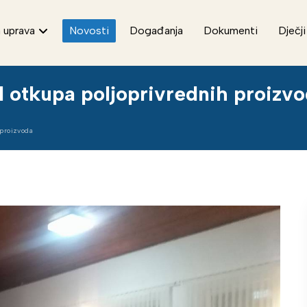
 uprava
Novosti
Događanja
Dokumenti
Dječji
 otkupa poljoprivrednih proizv
 proizvoda