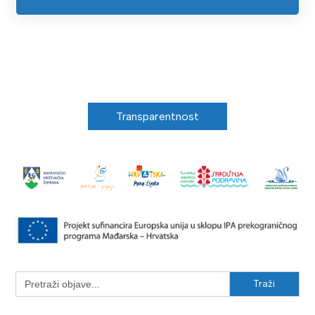
Transparentnost
Search
for: