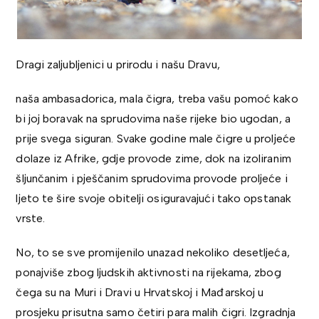
Dragi zaljubljenici u prirodu i našu Dravu,
naša ambasadorica, mala čigra, treba vašu pomoć kako
bi joj boravak na sprudovima naše rijeke bio ugodan, a
prije svega siguran. Svake godine male čigre u proljeće
dolaze iz Afrike, gdje provode zime, dok na izoliranim
šljunčanim i pješčanim sprudovima provode proljeće i
ljeto te šire svoje obitelji osiguravajući tako opstanak
vrste.
No, to se sve promijenilo unazad nekoliko desetljeća,
ponajviše zbog ljudskih aktivnosti na rijekama, zbog
čega su na Muri i Dravi u Hrvatskoj i Mađarskoj u
prosjeku prisutna samo četiri para malih čigri. Izgradnja