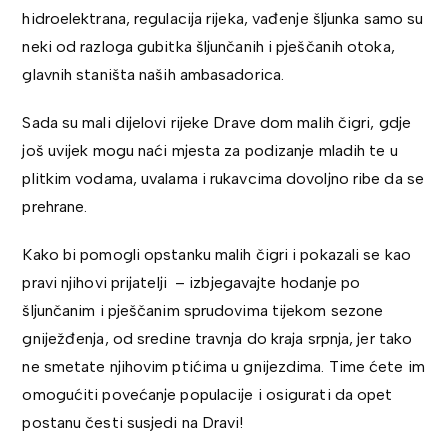
hidroelektrana, regulacija rijeka, vađenje šljunka samo su
neki od razloga gubitka šljunčanih i pješčanih otoka,
glavnih staništa naših ambasadorica.
Sada su mali dijelovi rijeke Drave dom malih čigri, gdje
još uvijek mogu naći mjesta za podizanje mladih te u
plitkim vodama, uvalama i rukavcima dovoljno ribe da se
prehrane.
Kako bi pomogli opstanku malih čigri i pokazali se kao
pravi njihovi prijatelji – izbjegavajte hodanje po
šljunčanim i pješčanim sprudovima tijekom sezone
gniježđenja, od sredine travnja do kraja srpnja, jer tako
ne smetate njihovim ptićima u gnijezdima. Time ćete im
omogućiti povećanje populacije i osigurati da opet
postanu česti susjedi na Dravi!