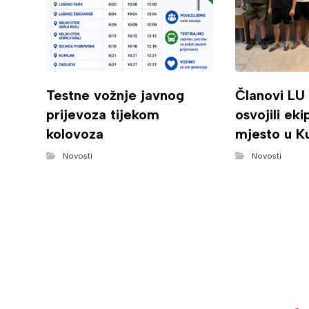
Testne vožnje javnog
Članovi LU
prijevoza tijekom
osvojili ek
kolovoza
mjesto u K
Novosti
Novosti