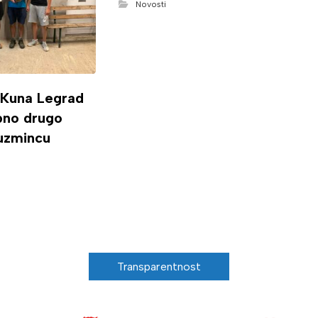
Novosti
 Kuna Legrad
ipno drugo
uzmincu
Transparentnost