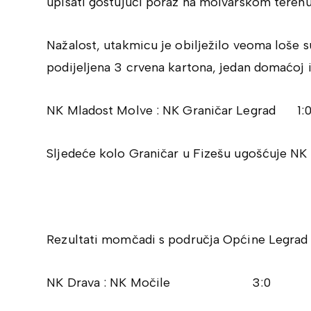
upisati gostujući poraz na molvarskom terenu
Nažalost, utakmicu je obilježilo veoma loše s
podijeljena 3 crvena kartona, jedan domaćoj 
NK Mladost Molve : NK Graničar Legrad 1:
Sljedeće kolo Graničar u Fizešu ugošćuje NK 
Rezultati momčadi s područja Općine Legrad 
NK Drava : NK Močile 3:0