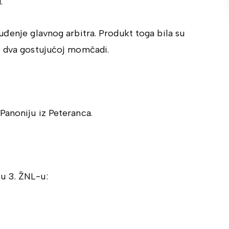
.
uđenje glavnog arbitra. Produkt toga bila su
i dva gostujućoj momčadi.
0
Panoniju iz Peteranca.
u 3. ŽNL-u: