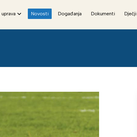
 uprava
Novosti
Događanja
Dokumenti
Dječji