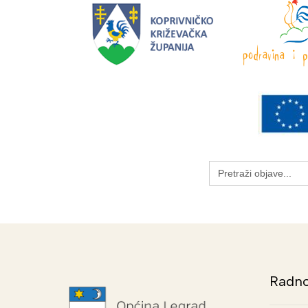
Search
for:
Radno