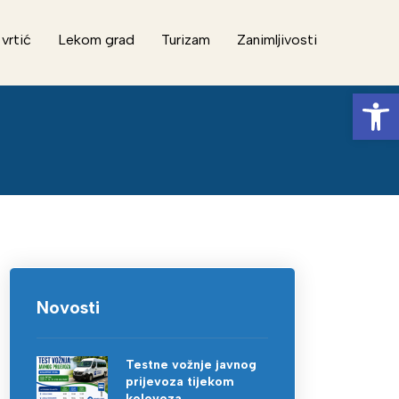
 vrtić
Lekom grad
Turizam
Zanimljivosti
Op
Novosti
Testne vožnje javnog
prijevoza tijekom
kolovoza