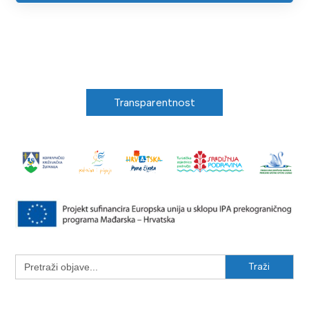
Transparentnost
Search
for: