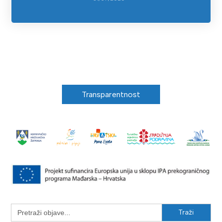
Transparentnost
Search
for: