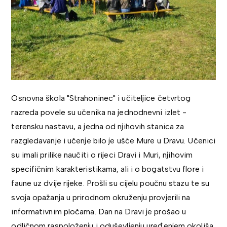
Osnovna škola "Strahoninec" i učiteljice četvrtog
razreda povele su učenika na jednodnevni izlet -
terensku nastavu, a jedna od njihovih stanica za
razgledavanje i učenje bilo je ušće Mure u Dravu. Učenici
su imali prilike naučiti o rijeci Dravi i Muri, njihovim
specifičnim karakteristikama, ali i o bogatstvu flore i
faune uz dvije rijeke. Prošli su cijelu poučnu stazu te su
svoja opažanja u prirodnom okruženju provjerili na
informativnim pločama. Dan na Dravi je prošao u
odličnom raspoloženju i oduševljenju uređenjem okoliša