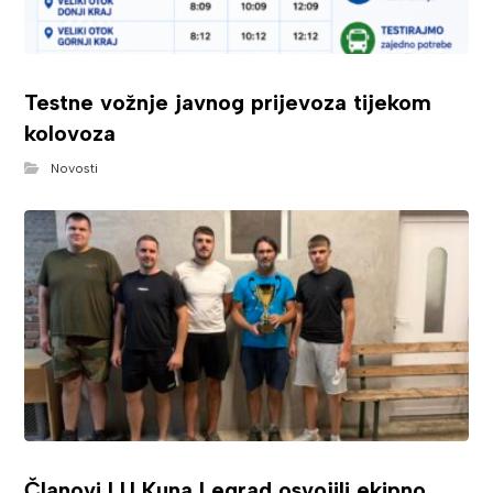
Testne vožnje javnog prijevoza tijekom
kolovoza
Novosti
Članovi LU Kuna Legrad osvojili ekipno