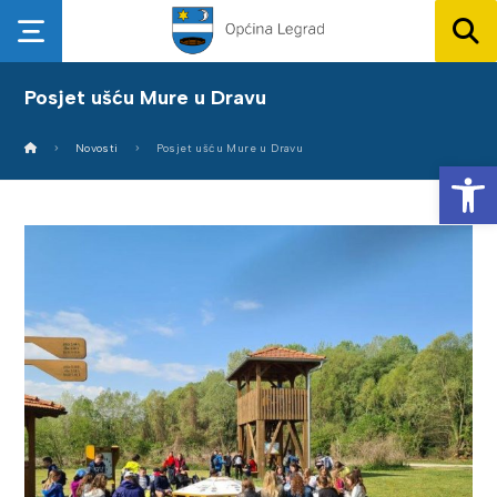
Posjet ušću Mure u Dravu
Novosti
Posjet ušću Mure u Dravu
Op