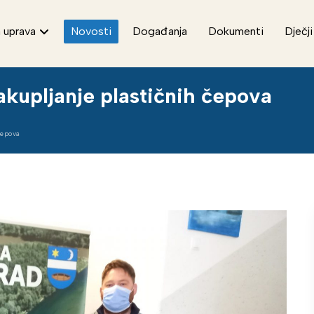
 uprava
Novosti
Događanja
Dokumenti
Dječji
akupljanje plastičnih čepova
čepova