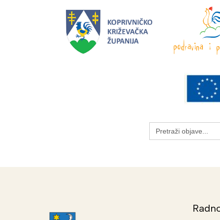
Search
for:
Radno