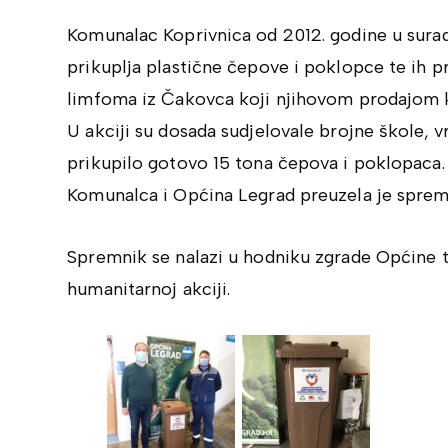
Komunalac Koprivnica od 2012. godine u sura
prikuplja plastične čepove i poklopce te ih p
limfoma iz Čakovca koji njihovom prodajom ku
U akciji su dosada sudjelovale brojne škole, vr
prikupilo gotovo 15 tona čepova i poklopaca. 
Komunalca i Općina Legrad preuzela je sprem
Spremnik se nalazi u hodniku zgrade Općine t
humanitarnoj akciji.