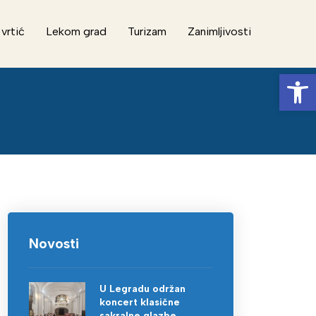
 vrtić
Lekom grad
Turizam
Zanimljivosti
Op
Novosti
U Legradu održan
koncert klasične
sakralne glazbe