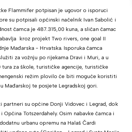
vrtke Flammifer potpisan je ugovor o isporuci
re su potpisali općinski načelnik Ivan Sabolić i
dnost čamca je 487.315,00 kuna, a sličan čamac
abavlja kroz projekt Two rivers, one goal II
dnje Mađarska - Hrvatska. Isporuka čamca
užiti za vožnju po rijekama Dravi i Muri, a u
tura za škole, turističke agencije, turističke
hengenski režim plovilo će biti moguće koristiti
u Mađarskoj te posjete Legradskoj gori.
ki partneri su općine Donji Vidovec i Legrad, dok
 i Općina Totszerdahely. Osim nabavke čamca i
e dodatnu urbanu opremu na Halaš Čardi