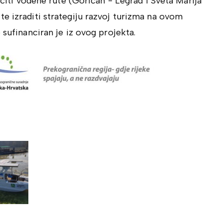
ačiti vodene rute (Goričan - Legrad i Sveta Marija
e izraditi strategiju razvoj turizma na ovom
 sufinanciran je iz ovog projekta.