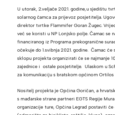
U utorak, 2.veljače 2021. godine,u sjedištu t
solarnog čamca za prijevoz posjetitelja. Ugovo
direktor tvrtke Flammifer Goran Žugec. Vrije
već se koristi u NP Lonjsko polje. Čamac se n
financiranog iz Programa prekogranične sura
očekuje do 1.svibnja 2021. godine. Čamac će sl
sklopu projekta organizirati će se najmanje 10 
zajednice i ostale posjetitelje. Ulaskom u Sc
za komunikaciju s bratskom općinom Ortilos 
Nositelj projekta je Općina Goričan, a hrvats
s mađarske strane partneri EGTS Regije Mura
organizacije ture, Općina Legrad postaviti ć