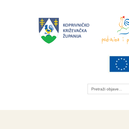
Search
for: