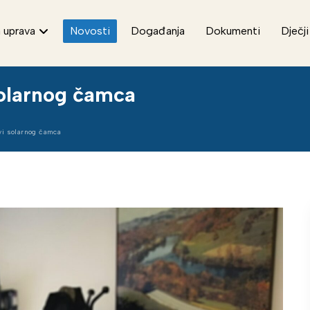
 uprava
Novosti
Događanja
Dokumenti
Dječji
solarnog čamca
vi solarnog čamca