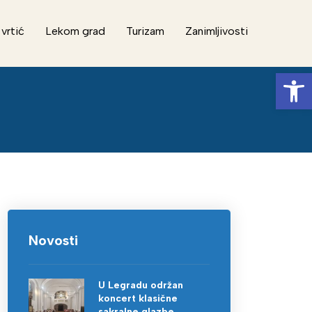
 vrtić
Lekom grad
Turizam
Zanimljivosti
Op
Novosti
U Legradu održan
koncert klasične
sakralne glazbe