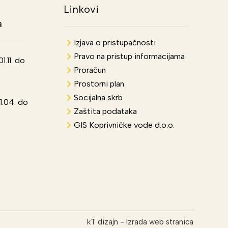
Linkovi
a
Izjava o pristupačnosti
Pravo na pristup informacijama
.11. do
Proračun
Prostorni plan
Socijalna skrb
1.04. do
Zaštita podataka
GIS Koprivničke vode d.o.o.
kT dizajn
-
Izrada web stranica