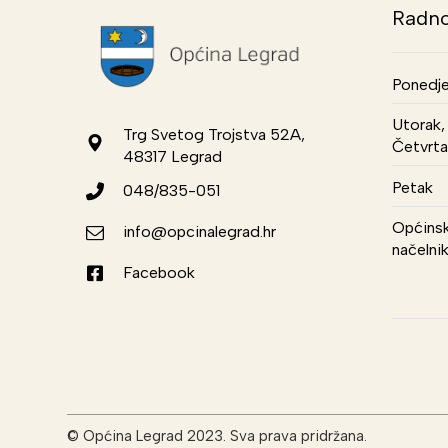
Radno
Ponedje
Utorak, 
Trg Svetog Trojstva 52A,
Četvrta
48317 Legrad
Petak
048/835-051
Općinsk
info@opcinalegrad.hr
načelni
Facebook
© Općina Legrad 2023. Sva prava pridržana.