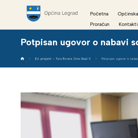
Početna
Općinska
Proračun
Kontakti
Potpisan ugovor o nabavi 
EU projekt - Two Rivers One Goal II
Potpisan ugovor o naba