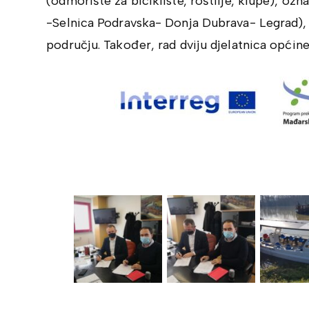
(odmorište za bicikliste, roštilje, klupe), ozn
-Selnica Podravska- Donja Dubrava- Legrad), t
području. Također, rad dviju djelatnica općine