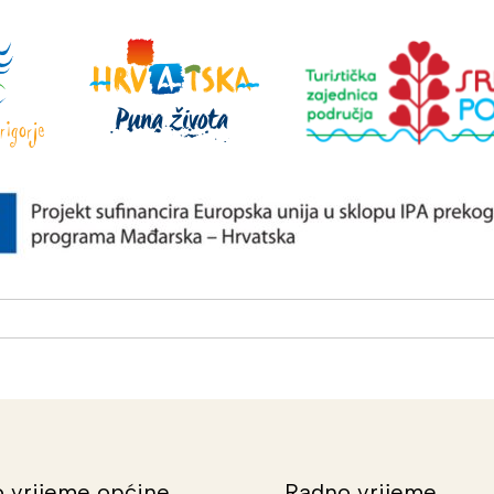
 vrijeme općine
Radno vrijeme