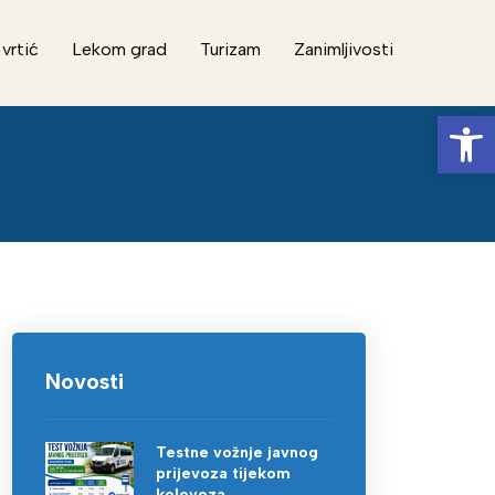
 vrtić
Lekom grad
Turizam
Zanimljivosti
Op
Novosti
Testne vožnje javnog
prijevoza tijekom
kolovoza