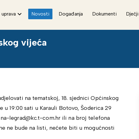
 uprava
Novosti
Događanja
Dokumenti
Dječji
skog vijeća
djelovati na tematskoj, 18. sjednici Općinskog
ne u 19:00 sati u Karauli Botovo, Šoderica 29
ina-legrad@kc.t-com.hr ili na broj telefona
me ne bude na listi, nećete biti u mogućnosti