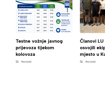
Testne vožnje javnog
Članovi LU
prijevoza tijekom
osvojili ek
kolovoza
mjesto u K
Novosti
Novosti