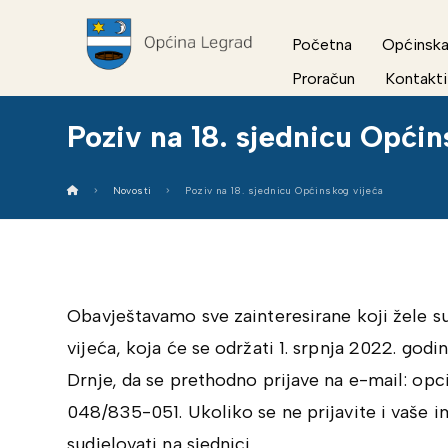
Početna
Općinska
Proračun
Kontakti
Poziv na 18. sjednicu Općin
Novosti
Poziv na 18. sjednicu Općinskog vijeća
Obavještavamo sve zainteresirane koji žele su
vijeća, koja će se održati 1. srpnja 2022. godi
Drnje, da se prethodno prijave na e-mail: opc
048/835-051. Ukoliko se ne prijavite i vaše i
sudjelovati na sjednici.