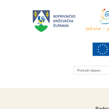
Search
for:
Radno