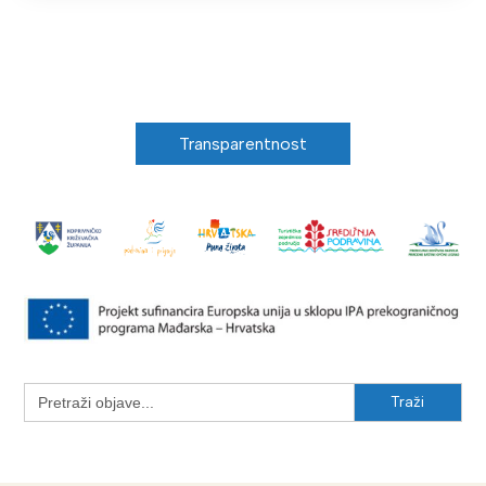
Transparentnost
Search
for: