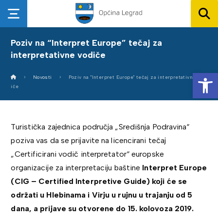
Poziv na “Interpret Europe” tečaj za
interpretativne vodiče
Op
Novosti
Poziv na "Interpret Europe" tečaj za interpretativne vod
iče
Turistička zajednica područja „Središnja Podravina“
poziva vas da se prijavite na licencirani tečaj
„Certificirani vodič interpretator“ europske
organizacije za interpretaciju baštine
Interpret Europe
(CIG – Certified Interpretive Guide) koji će se
održati u Hlebinama i Virju u rujnu u trajanju od 5
dana, a prijave su otvorene do 15. kolovoza 2019.