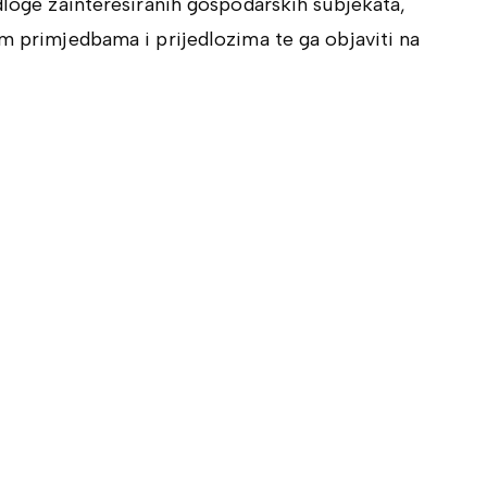
edloge zainteresiranih gospodarskih subjekata,
im primjedbama i prijedlozima te ga objaviti na