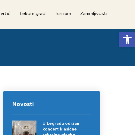
 vrtić
Lekom grad
Turizam
Zanimljivosti
Op
Novosti
U Legradu održan
koncert klasične
sakralne glazbe