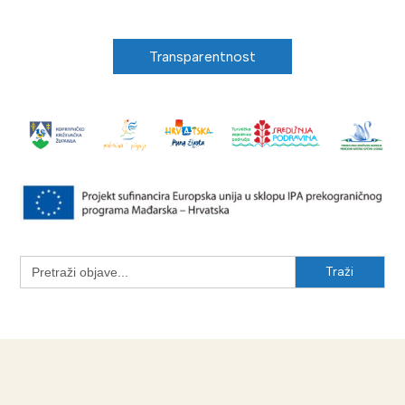
Transparentnost
Search
for: