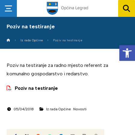
Poziv na testiranje
Iz rada Općine
Poziv na testiranje
Op
Poziv na testiranje za radno mjesto referent za
komunalno gospodarstvo i redarstvo.
Poziv na testiranje
05/04/2018
Iz rada Općine
Novosti