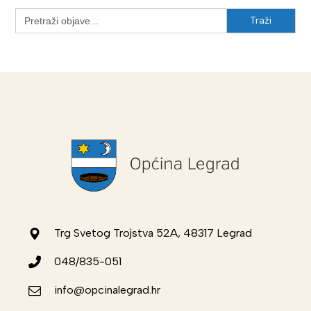
Search
for:
Trg Svetog Trojstva 52A, 48317 Legrad
048/835-051
info@opcinalegrad.hr