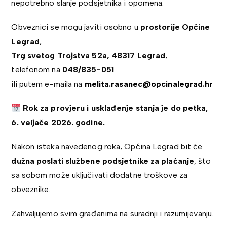
nepotrebno slanje podsjetnika i opomena.
Obveznici se mogu javiti osobno u
prostorije Općine
Legrad
,
Trg svetog Trojstva 52a, 48317 Legrad
,
telefonom na
048/835-051
ili putem e-maila na
melita.rasanec@opcinalegrad.hr
Rok za provjeru i usklađenje stanja je do petka,
6. veljače 2026. godine.
Nakon isteka navedenog roka, Općina Legrad bit će
dužna poslati službene podsjetnike za plaćanje
, što
sa sobom može uključivati dodatne troškove za
obveznike.
Zahvaljujemo svim građanima na suradnji i razumijevanju.