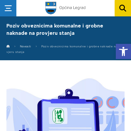
Poziv obveznicima komunalne i grobne
naknade na provjeru stanja
Op
Novosti
Poziv obveznicima komunalne i grobne naknade na pro
vjeru stanja