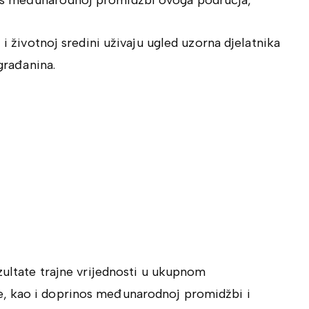
os međunarodnoj promidžbi ovoga područja,
 i životnoj sredini uživaju ugled uzorna djelatnika
 građanina.
ezultate trajne vrijednosti u ukupnom
, kao i doprinos međunarodnoj promidžbi i