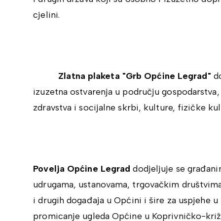
cjelini.
Zlatna plaketa "Grb Općine Legrad"
d
izuzetna ostvarenja u području gospodarstva, 
zdravstva i socijalne skrbi, kulture, fizičke ku
Povelja Općine Legrad
dodjeljuje se građan
udrugama, ustanovama, trgovačkim društvima
i drugih događaja u Općini i šire za uspjehe u
promicanje ugleda Općine u Koprivničko-križev