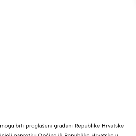
mogu biti proglašeni građani Republike Hrvatske
rinjeli napretku Općine ili Republike Hrvatske u