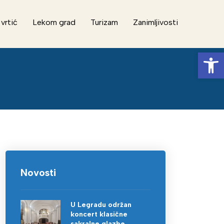
 vrtić
Lekom grad
Turizam
Zanimljivosti
Op
Novosti
U Legradu održan
koncert klasične
sakralne glazbe