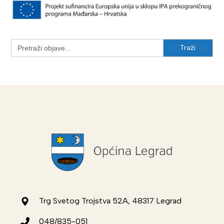
Search
for:
Trg Svetog Trojstva 52A, 48317 Legrad
048/835-051