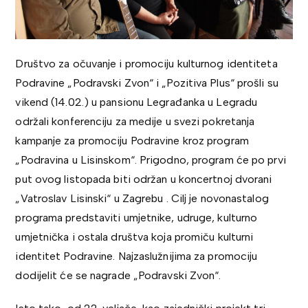
Društvo za očuvanje i promociju kulturnog identiteta
Podravine „Podravski Zvon“ i „Pozitiva Plus“ prošli su
vikend (14.02.) u pansionu Legrađanka u Legradu
održali konferenciju za medije u svezi pokretanja
kampanje za promociju Podravine kroz program
„Podravina u Lisinskom“. Prigodno, program će po prvi
put ovog listopada biti održan u koncertnoj dvorani
„Vatroslav Lisinski“ u Zagrebu . Cilj je novonastalog
programa predstaviti umjetnike, udruge, kulturno
umjetnička i ostala društva koja promiču kulturni
identitet Podravine. Najzaslužnijima za promociju
dodijelit će se nagrade „Podravski Zvon“.