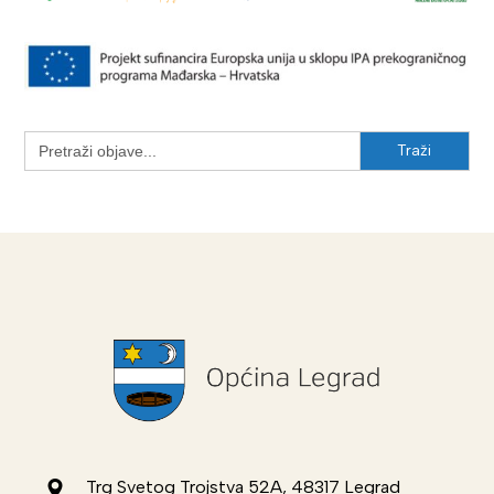
Search
for:
Trg Svetog Trojstva 52A, 48317 Legrad