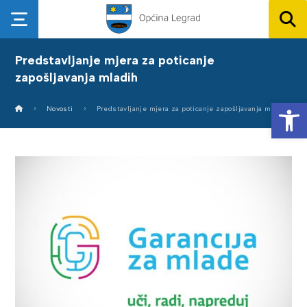
Predstavljanje mjera za poticanje
zapošljavanja mladih
Op
Novosti
Predstavljanje mjera za poticanje zapošljavanja mladih