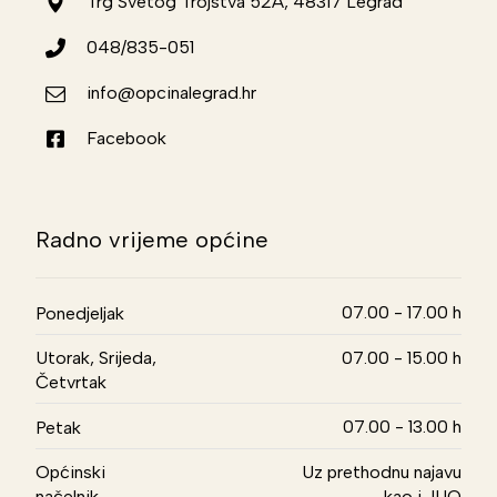
Trg Svetog Trojstva 52A, 48317 Legrad
048/835-051
info@opcinalegrad.hr
Facebook
Radno vrijeme općine
07.00 - 17.00 h
Ponedjeljak
Utorak, Srijeda,
07.00 - 15.00 h
Četvrtak
07.00 - 13.00 h
Petak
Općinski
Uz prethodnu najavu
načelnik
kao i JUO