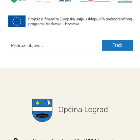
Search
for: