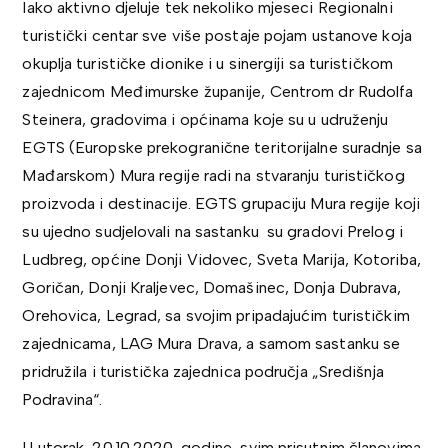
Iako aktivno djeluje tek nekoliko mjeseci Regionalni
turistički centar sve više postaje pojam ustanove koja
okuplja turističke dionike i u sinergiji sa turističkom
zajednicom Međimurske županije, Centrom dr Rudolfa
Steinera, gradovima i općinama koje su u udruženju
EGTS (Europske prekogranične teritorijalne suradnje sa
Mađarskom) Mura regije radi na stvaranju turističkog
proizvoda i destinacije. EGTS grupaciju Mura regije koji
su ujedno sudjelovali na sastanku su gradovi Prelog i
Ludbreg, općine Donji Vidovec, Sveta Marija, Kotoriba,
Goričan, Donji Kraljevec, Domašinec, Donja Dubrava,
Orehovica, Legrad, sa svojim pripadajućim turističkim
zajednicama, LAG Mura Drava, a samom sastanku se
pridružila i turistička zajednica područja „Središnja
Podravina“.
U utorak, 20.10.2020. godine, svim prisutnim članovima