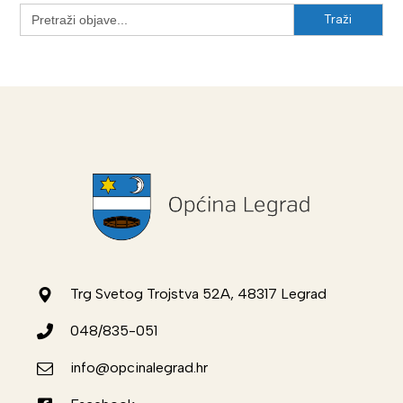
Search
for:
Trg Svetog Trojstva 52A, 48317 Legrad
048/835-051
info@opcinalegrad.hr