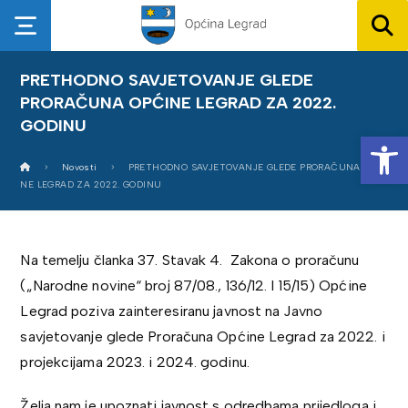
PRETHODNO SAVJETOVANJE GLEDE
PRORAČUNA OPĆINE LEGRAD ZA 2022.
GODINU
Op
Novosti
PRETHODNO SAVJETOVANJE GLEDE PRORAČUNA OPĆI
NE LEGRAD ZA 2022. GODINU
Na temelju članka 37. Stavak 4. Zakona o proračunu
(„Narodne novine“ broj 87/08., 136/12. I 15/15) Općine
Legrad poziva zainteresiranu javnost na Javno
savjetovanje glede Proračuna Općine Legrad za 2022. i
projekcijama 2023. i 2024. godinu.
Želja nam je upoznati javnost s odredbama prijedloga i