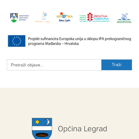
Search
for: