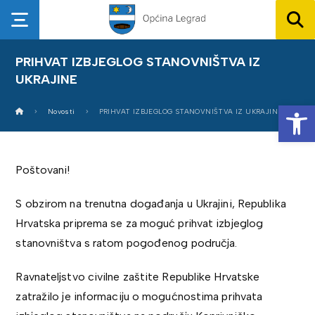
PRIHVAT IZBJEGLOG STANOVNIŠTVA IZ
UKRAJINE
Op
Novosti
PRIHVAT IZBJEGLOG STANOVNIŠTVA IZ UKRAJINE
Poštovani!
S obzirom na trenutna događanja u Ukrajini, Republika
Hrvatska priprema se za moguć prihvat izbjeglog
stanovništva s ratom pogođenog područja.
Ravnateljstvo civilne zaštite Republike Hrvatske
zatražilo je informaciju o mogućnostima prihvata