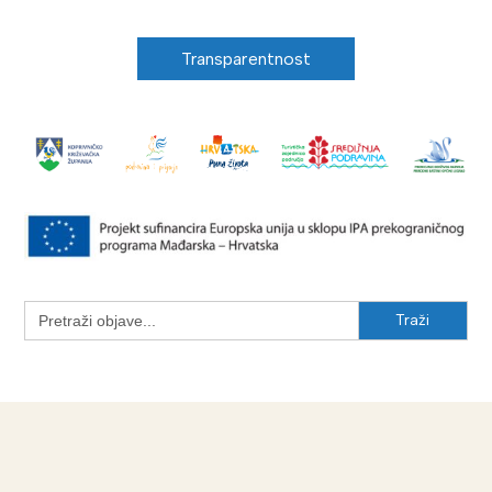
Transparentnost
Search
for: