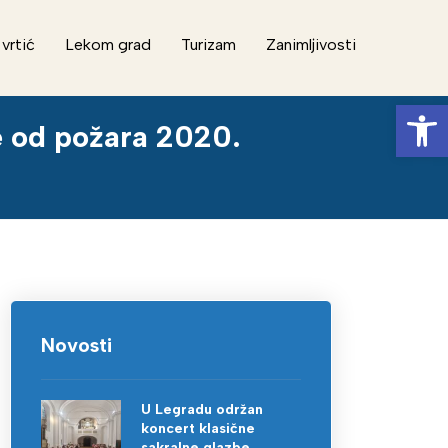
 vrtić
Lekom grad
Turizam
Zanimljivosti
Op
e od požara 2020.
Novosti
U Legradu održan
koncert klasične
sakralne glazbe