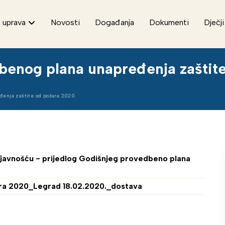
 uprava
Novosti
Događanja
Dokumenti
Dječji
dbenog plana unapređenja zaštit
đenja zaštite od požara 2020.
s javnošću - prijedlog Godišnjeg provedbeno plana
ara 2020_Legrad 18.02.2020._dostava