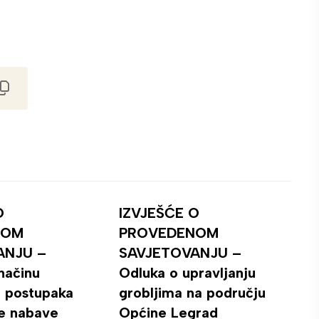
O
IZVJEŠĆE O
NOM
PROVEDENOM
ANJU –
SAVJETOVANJU –
 načinu
Odluka o upravljanju
 postupaka
grobljima na području
e nabave
Općine Legrad