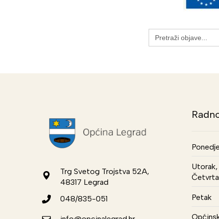
Search
for:
Radno
Ponedje
Utorak, 
Trg Svetog Trojstva 52A,
Četvrta
48317 Legrad
Petak
048/835-051
Općinsk
info@opcinalegrad.hr