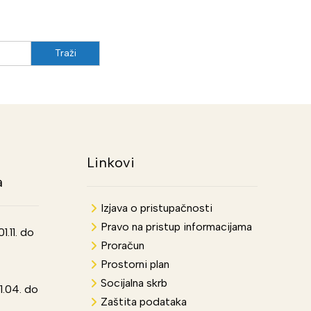
Linkovi
a
Izjava o pristupačnosti
Pravo na pristup informacijama
.11. do
Proračun
Prostorni plan
Socijalna skrb
1.04. do
Zaštita podataka