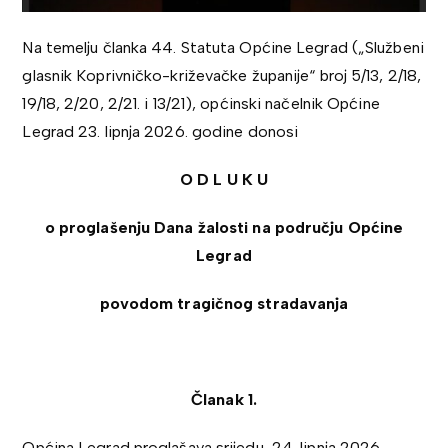
Na temelju članka 44. Statuta Općine Legrad („Službeni
glasnik Koprivničko-križevačke županije“ broj 5/13, 2/18,
19/18, 2/20, 2/21. i 13/21), općinski načelnik Općine
Legrad 23. lipnja 2026. godine donosi
O D L U K U
o proglašenju Dana žalosti na području Općine
Legrad
povodom tragičnog stradavanja
Članak 1.
Općina Legrad proglašava srijedu, 24. lipnja 2026.