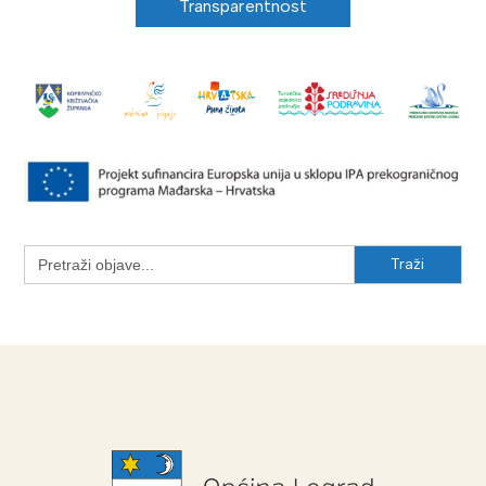
Transparentnost
Search
for: