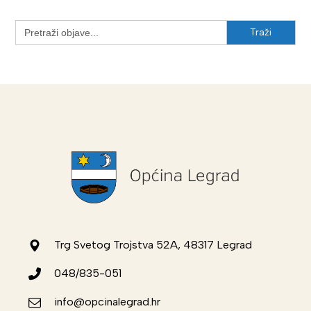
Search
for:
Trg Svetog Trojstva 52A, 48317 Legrad
048/835-051
info@opcinalegrad.hr