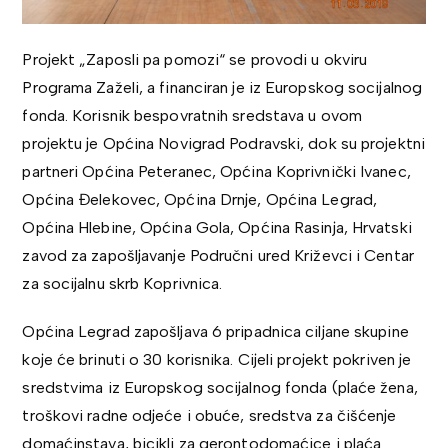
Projekt „Zaposli pa pomozi“ se provodi u okviru
Programa Zaželi, a financiran je iz Europskog socijalnog
fonda. Korisnik bespovratnih sredstava u ovom
projektu je Općina Novigrad Podravski, dok su projektni
partneri Općina Peteranec, Općina Koprivnički Ivanec,
Općina Đelekovec, Općina Drnje, Općina Legrad,
Općina Hlebine, Općina Gola, Općina Rasinja, Hrvatski
zavod za zapošljavanje Područni ured Križevci i Centar
za socijalnu skrb Koprivnica.
Općina Legrad zapošljava 6 pripadnica ciljane skupine
koje će brinuti o 30 korisnika. Cijeli projekt pokriven je
sredstvima iz Europskog socijalnog fonda (plaće žena,
troškovi radne odjeće i obuće, sredstva za čišćenje
domaćinstava, bicikli za gerontodomaćice i plaća