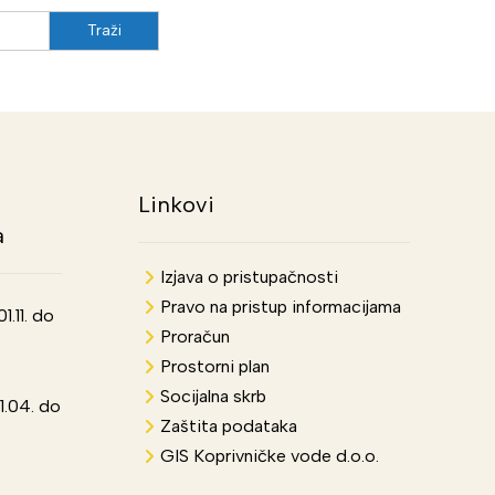
Linkovi
a
Izjava o pristupačnosti
Pravo na pristup informacijama
.11. do
Proračun
Prostorni plan
Socijalna skrb
1.04. do
Zaštita podataka
GIS Koprivničke vode d.o.o.