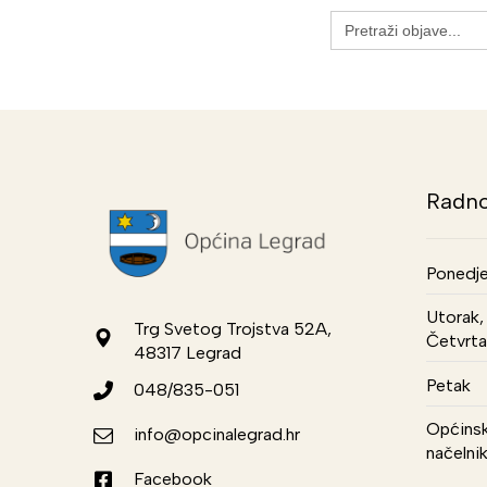
Search
for:
Radno
Ponedje
Utorak, 
Trg Svetog Trojstva 52A,
Četvrta
48317 Legrad
Petak
048/835-051
Općinsk
info@opcinalegrad.hr
načelni
Facebook