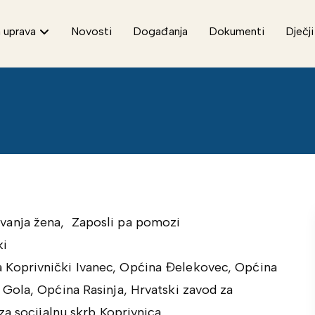
 uprava
Novosti
Događanja
Dokumenti
Dječji
vanja žena, Zaposli pa pomozi
ki
 Koprivnički Ivanec, Općina Đelekovec, Općina
Gola, Općina Rasinja, Hrvatski zavod za
za socijalnu skrb Koprivnica