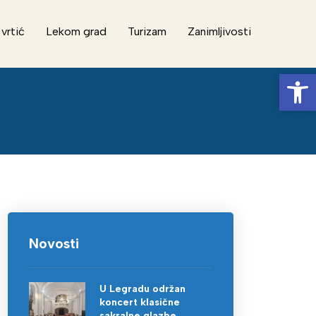
 vrtić
Lekom grad
Turizam
Zanimljivosti
Op
Novosti
U Legradu održan
koncert klasične
sakralne glazbe