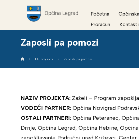
Početna
Općinska
Proračun
Kontakti
Zaposli pa pomozi
EU projekti
Zaposli pa pomozi
NAZIV PROJEKTA:
Zaželi – Program zapošlja
VODEĆI PARTNER:
Općina Novigrad Podravs
OSTALI PARTNERI:
Općina Peteranec, Općina
Drnje, Općina Legrad, Općina Hebine, Općina 
zapošljavanje Područni ured Križevci, Centar 