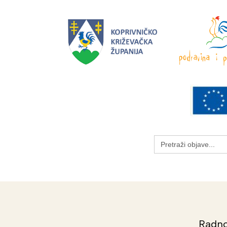
Search
for:
Radno