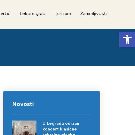
 vrtić
Lekom grad
Turizam
Zanimljivosti
Op
Novosti
U Legradu održan
koncert klasične
sakralne glazbe