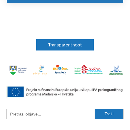
Transparentnost
Search
for: