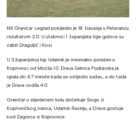
NK Graničar Legrad pobijedio je 18. travanja u Peterancu
rezultatom 2:0. U utakmici 1. županijske lige golove su
zabili Draguljić i Kosi.
U 3.županijskoj ligi Udarnik je minimalno poražen u
Koprivnici od Močila 1:0. Drava Selnica Podravska je
igrala do 47 minute kada se ozlijedio sudac, a do tada
je Drava vodila 4:0.
Graničar u slijedećem kolu dočekuje Slogu iz
Koprivničkog Ivanca, Udarnik Rasinju, a Drava gostuje
kod Zagorca iz Koprivnice.