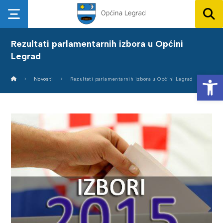
Rezultati parlamentarnih izbora u Općini
Legrad
Op
Novosti
Rezultati parlamentarnih izbora u Općini Legrad