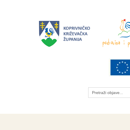
Search
for: