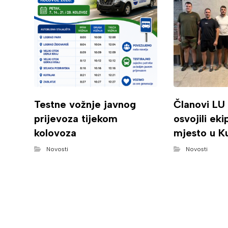
Testne vožnje javnog
Članovi LU
prijevoza tijekom
osvojili ek
kolovoza
mjesto u K
Novosti
Novosti