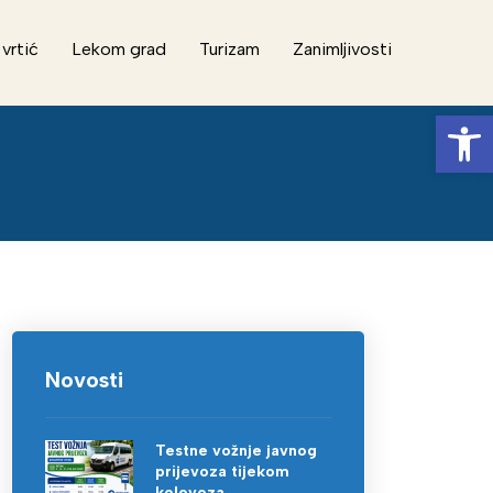
 vrtić
Lekom grad
Turizam
Zanimljivosti
Op
Novosti
Testne vožnje javnog
prijevoza tijekom
kolovoza