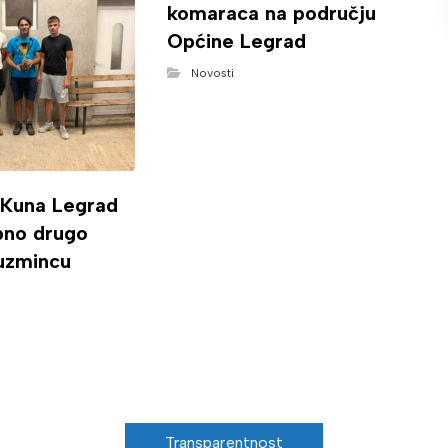
komaraca na području
Općine Legrad
Novosti
 Kuna Legrad
ipno drugo
uzmincu
Transparentnost