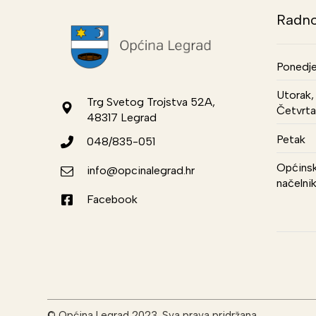
Radno
Ponedje
Utorak, 
Trg Svetog Trojstva 52A,
Četvrta
48317 Legrad
Petak
048/835-051
Općinsk
info@opcinalegrad.hr
načelni
Facebook
© Općina Legrad 2023. Sva prava pridržana.