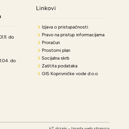
Linkovi
a
Izjava o pristupačnosti
Pravo na pristup informacijama
.11. do
Proračun
Prostorni plan
Socijalna skrb
1.04. do
Zaštita podataka
GIS Koprivničke vode d.o.o.
kT dizajn
-
Izrada web stranica