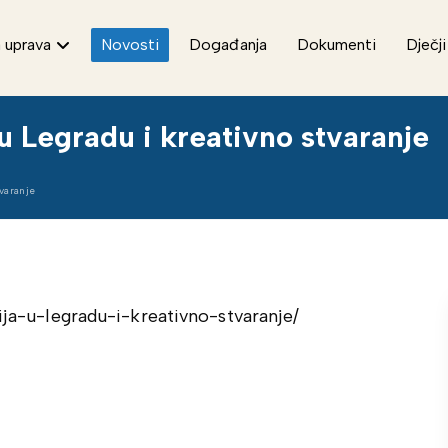
 uprava
Novosti
Događanja
Dokumenti
Dječji
u Legradu i kreativno stvaranje
varanje
cija-u-legradu-i-kreativno-stvaranje/