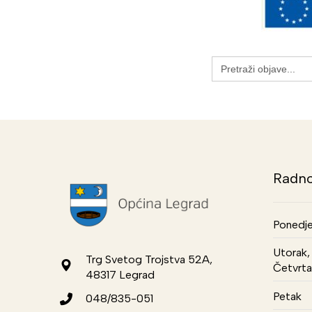
Search
for:
Radno
Ponedje
Utorak, 
Trg Svetog Trojstva 52A,
Četvrta
48317 Legrad
Petak
048/835-051