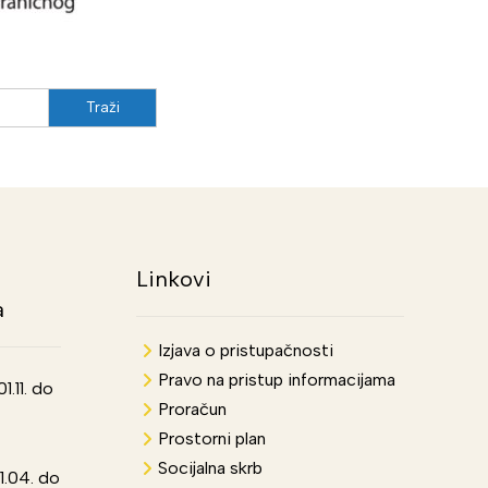
Linkovi
a
Izjava o pristupačnosti
Pravo na pristup informacijama
.11. do
Proračun
Prostorni plan
Socijalna skrb
1.04. do