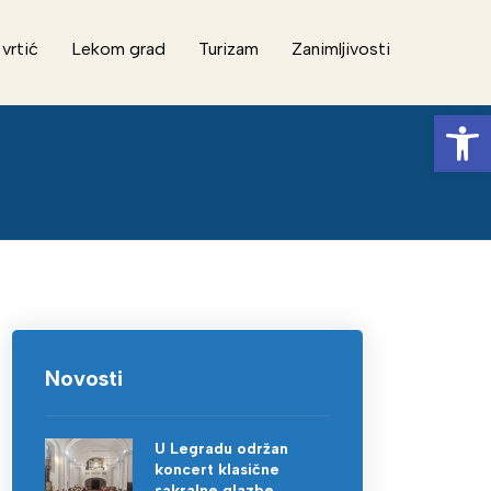
 vrtić
Lekom grad
Turizam
Zanimljivosti
Op
Novosti
U Legradu održan
koncert klasične
sakralne glazbe