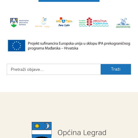
Search
for: