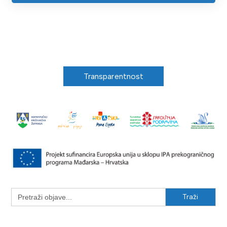
Transparentnost
Search
for: