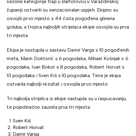
sezone kategorije trap u Bartolovcu u Varaždinskoj
županiji ostvarili su senzacionalan uspjeh. Ekipno su
osvojili prvo mjesto s 44 čista pogođena glinena
goluba, a trojica najboljih strijelaca ekipe osvojila su prva
tri mjesta.
Ekipa je nastupila u sastavu Damir Varga s 10 pogođenih
meta, Marin Doktorić s 6 pogodaka, Mihael Košnjak s 6
pogodaka, Ivan Bokor s 8 pogodaka, Robert Horvat s
10 pogodaka i Sven Kiš s 10 pogodaka. Time je ekipa
ostvarila najbolji rezultat i osvojila prvo mjesto.
Tri najbolja strijelca iz ekipe nastupila su u raspucavanju,
te pojedinačno zauzela prva tri mjesta:
Sven Kiš
Robert Horvat
Damir Varga