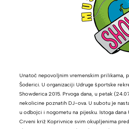
Unatoč nepovoljnim vremenskim prilikama, pr
Šoderici. U organizaciji Udruge športske rekr
Showderica 2015. Prvoga dana, u petak (24.07
nekolicine poznatih DJ-ova. U subotu je nasta
u odbojci i nogometu na pijesku. Istoga dana
Crveni križ Koprivnice svim okupljenima pred