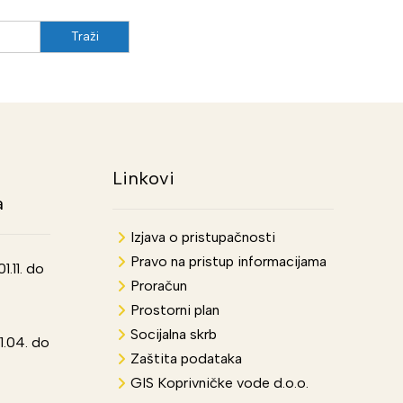
Linkovi
a
Izjava o pristupačnosti
Pravo na pristup informacijama
.11. do
Proračun
Prostorni plan
Socijalna skrb
1.04. do
Zaštita podataka
GIS Koprivničke vode d.o.o.