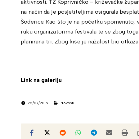
aktivnosti. TZ Koprivničko – križevačke župan
na način da je posjetiteljima osigurala bespl
Šoderice. Kao što je na početku spomenuto, v
ruku organizatorima festivala te se zbog tog
planirana tri. Zbog kiše je nažalost bio otkaz
Link na galeriju
28/07/2015
Novosti