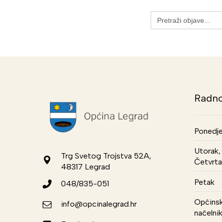
Search
for:
Radno
Ponedje
Utorak, 
Trg Svetog Trojstva 52A,
Četvrta
48317 Legrad
Petak
048/835-051
Općinsk
info@opcinalegrad.hr
načelni