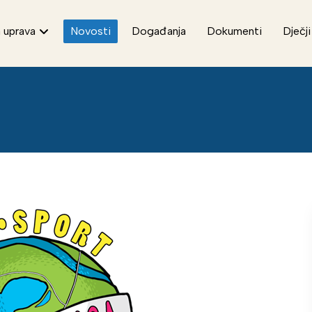
 uprava
Novosti
Događanja
Dokumenti
Dječji