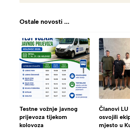
Ostale novosti ...
Testne vožnje javnog
Članovi LU
prijevoza tijekom
osvojili ek
kolovoza
mjesto u K