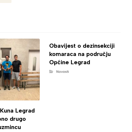
Obavijest o dezinsekciji
komaraca na području
Općine Legrad
Novosti
 Kuna Legrad
ipno drugo
uzmincu