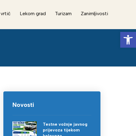
 vrtić
Lekom grad
Turizam
Zanimljivosti
Op
Novosti
Testne vožnje javnog
prijevoza tijekom
kolovoza