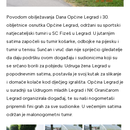
Povodom obilježavanja Dana Općine Legrad i 30.
obljetnice osnutka Općine Legrad, održani su sportski
natjecateljski turniri u SC Fizeš u Legrad. U jutarnjim
satima započeli su turnir košarke, odbojke na pijesku i
turnir u tenisu. Sunčan i vruć dan nije spriječio gledatelje
da daju podršku ovom događaju i sudionicima koji su
se srčano borili za pobjedu. Udruga žena Legrad u
popodnevnim satima, postavila je svoj kutak za slikanje
i domaće kolače kod dječjeg igrališta. Općina Legrad je
u suradnji sa Udrugom mladih Legrad i NK Graničarom
Legrad organizirala događaj, te su naši nogometaši
pripremili fini grah za sve sudionike. U večernjim satima
održan je malonogometni turnir.