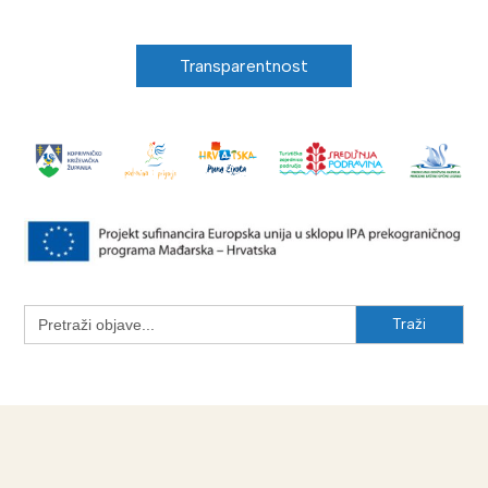
Transparentnost
Search
for: